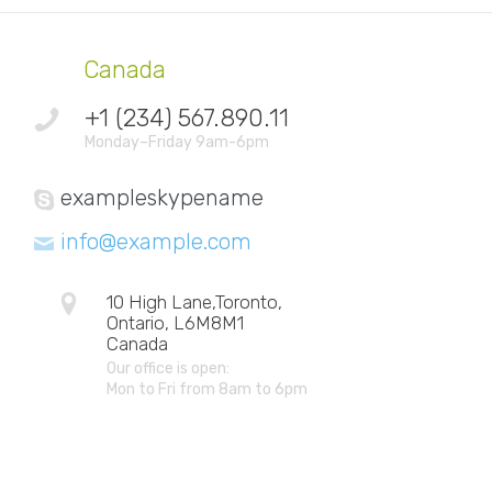
Canada
+1 (234) 567.890.11
Monday–Friday 9am-6pm
exampleskypename
info@example.com
10 High Lane,Toronto,
Ontario, L6M8M1
Canada
Our office is open:
Mon to Fri from 8am to 6pm