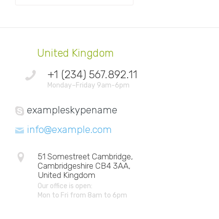
United Kingdom
+1 (234) 567.892.11
Monday–Friday 9am-6pm
exampleskypename
info@example.com
51 Somestreet Cambridge,
Cambridgeshire CB4 3AA,
United Kingdom
Our office is open:
Mon to Fri from 8am to 6pm