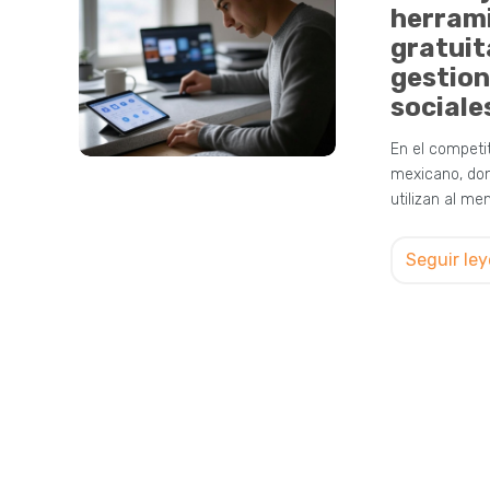
herram
gratuit
gestion
sociale
En el competi
mexicano, do
utilizan al m
Seguir le