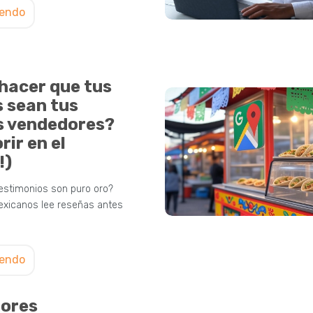
yendo
hacer que tus
s sean tus
s vendedores?
rir en el
!)
testimonios son puro oro?
exicanos lee reseñas antes
yendo
jores