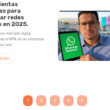
ientas
as para
ar redes
s en 2025.
tivo mercado digital
nde el 89% de las empresas
enos una…
yendo
1
2
3
4
5