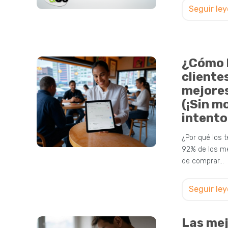
Seguir le
¿Cómo 
cliente
mejore
(¡Sin mo
intento
¿Por qué los 
92% de los m
de comprar…
Seguir le
Las me