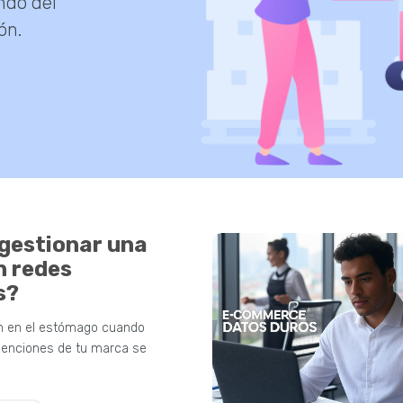
ndo del
ón.
gestionar una
en redes
s?
n en el estómago cuando
menciones de tu marca se