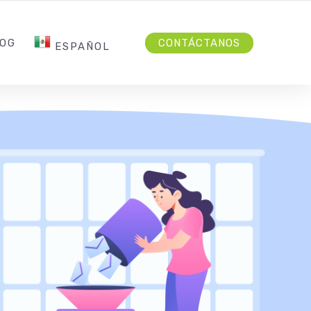
MICKAEL@MOTSANDCO.COM
SÍGUENOS
OG
CONTÁCTANOS
ESPAÑOL